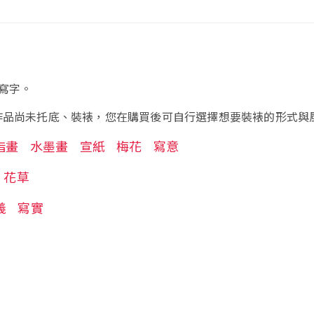
寫字。
作品尚未托底、裝裱，您在購買後可自行選擇想要裝裱的形式與
指畫
水墨畫
宣紙
梅花
寫意
花草
義
寫實