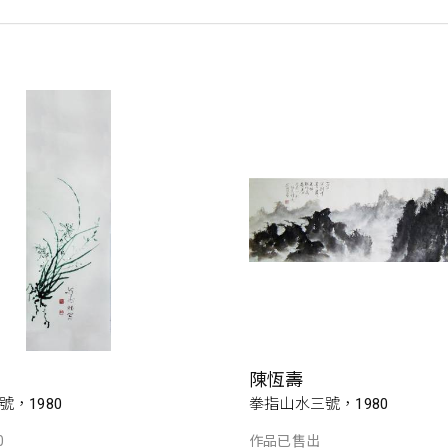
陳恆壽
，1980
拳指山水三號，1980
0
作品已售出