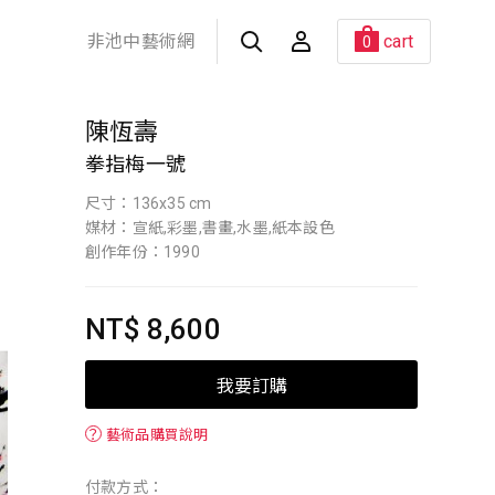
非池中藝術網
cart
0
陳恆壽
拳指梅一號
尺寸：136x35 cm
媒材：宣紙,彩墨,書畫,水墨,紙本設色
創作年份：1990
NT$ 8,600
我要訂購
？
藝術品購買說明
付款方式：