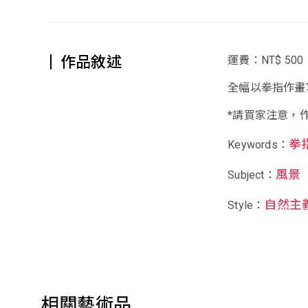
作品敘述
運費：NT$ 500
全幅以拳指作畫
*請買家注意，
拳
Keywords：
風景
Subject：
自然主
Style：
相關藝術品