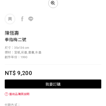
陳恆壽
拳指梅二號
尺寸：35x136 cm
媒材：宣紙,彩墨,書畫,水墨
創作年份：1990
NT$ 9,200
我要訂購
？
藝術品購買說明
付款方式：