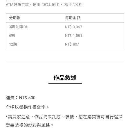
ATM轉帳付款、信用卡線上刷卡、信用卡分期
分期數
每期金額
3期 利率0%
NT$ 3,067
6期
NT$ 1,581
12期
NT$ 807
作品敘述
運費：NT$ 500
全幅以拳指作畫寫字。
*請買家注意，作品尚未托底、裝裱，您在購買後可自行選擇
想要裝裱的形式與風格。