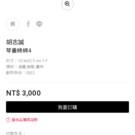
胡志誠
琴畫綿綿4
尺寸：15.5x22.5 cm 1 F
媒材：油畫,無框,畫布
創作年份：2022
NT$ 3,000
我要訂購
？
藝術品購買說明
付款方式：