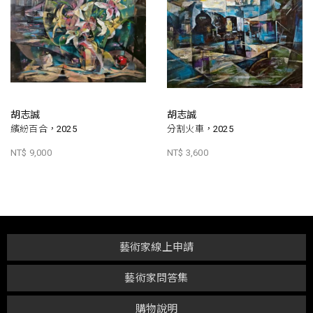
胡志誠
胡志誠
繽紛百合，2025
分割火車，2025
NT$ 9,000
NT$ 3,600
藝術家線上申請
藝術家問答集
購物說明