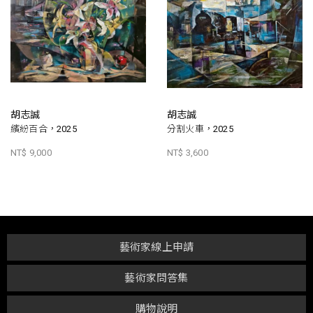
胡志誠
胡志誠
繽紛百合，2025
分割火車，2025
NT$ 9,000
NT$ 3,600
藝術家線上申請
藝術家問答集
購物說明