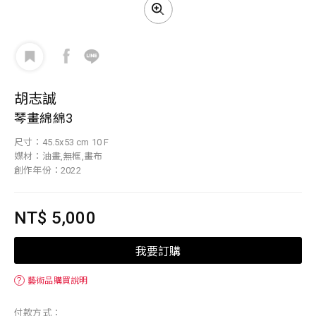
胡志誠
琴畫綿綿3
尺寸：45.5x53 cm 10 F
媒材：油畫,無框,畫布
創作年份：2022
NT$ 5,000
我要訂購
？
藝術品購買說明
付款方式：