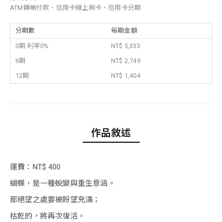
ATM轉帳付款、信用卡線上刷卡、信用卡分期
分期數
每期金額
3期 利率0%
NT$ 5,333
6期
NT$ 2,749
12期
NT$ 1,404
作品敘述
運費：NT$ 400
蝴蝶，是一種蛻變與重生意涵。
那絕望之處要被盼望充滿；
枯乾的，將再次復活。