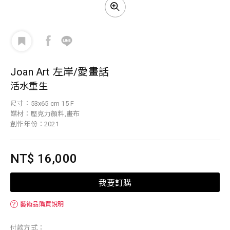
Joan Art 左岸/愛畫話
活水重生
尺寸：53x65 cm 15 F
媒材：壓克力顏料,畫布
創作年份：2021
NT$ 16,000
我要訂購
？
藝術品購買說明
付款方式：