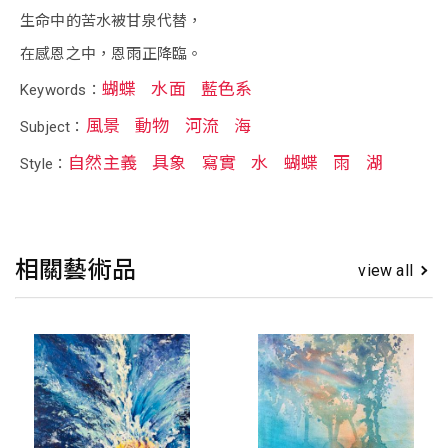
生命中的苦水被甘泉代替，
在感恩之中，恩雨正降臨。
蝴蝶
水面
藍色系
Keywords：
風景
動物
河流
海
Subject：
自然主義
具象
寫實
水
蝴蝶
雨
湖
Style：
相關藝術品
view all