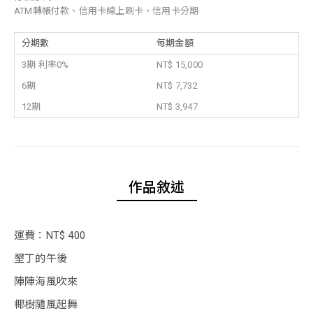
ATM轉帳付款、信用卡線上刷卡、信用卡分期
分期數
每期金額
3期 利率0%
NT$ 15,000
6期
NT$ 7,732
12期
NT$ 3,947
作品敘述
運費：NT$ 400
墾丁的午後
陣陣海風吹來
椰樹隨風起舞