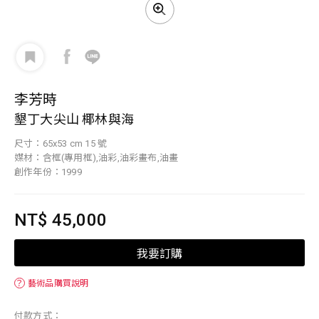
李芳時
墾丁大尖山 椰林與海
尺寸：65x53 cm 15 號
媒材：含框(專用框),油彩,油彩畫布,油畫
創作年份：1999
NT$ 45,000
我要訂購
？
藝術品購買說明
付款方式：