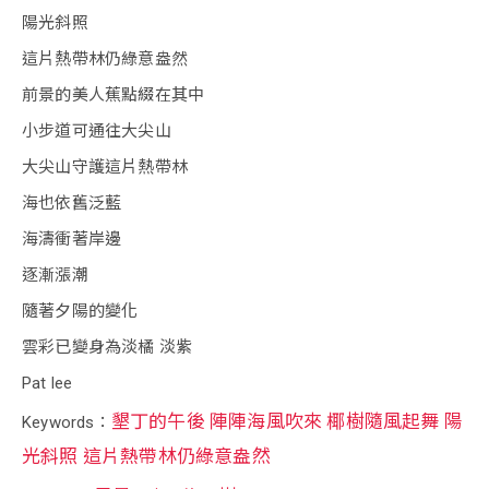
陽光斜照
這片熱帶林仍綠意盎然
前景的美人蕉點綴在其中
小步道可通往大尖山
大尖山守護這片熱帶林
海也依舊泛藍
海濤衝著岸邊
逐漸漲潮
隨著夕陽的變化
雲彩已變身為淡橘 淡紫
Pat lee
墾丁的午後 陣陣海風吹來 椰樹隨風起舞 陽
Keywords：
光斜照 這片熱帶林仍綠意盎然