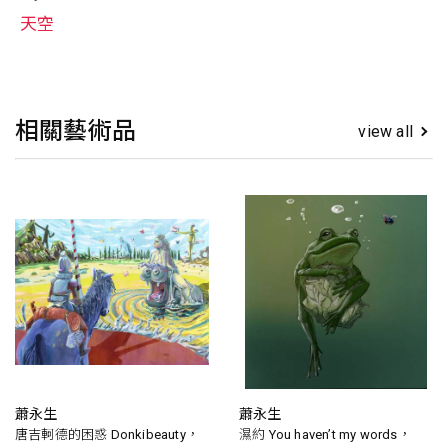
天空
相關藝術品
view all
蕭永生
蕭永生
唐吉軻德的困惑 Donkibeauty，
濕約 You haven’t my words，