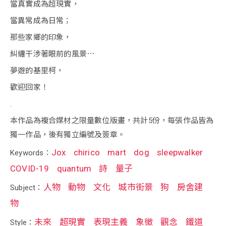
當真實成為超現實，
當異常成為日常；
那些家鄉的印象，
糾纏干涉著眼前的風景⋯
夢遊的基里柯，
歡迎回家！
.
本作品為複合媒材之限量數位版畫，共計5份，每張作品皆為
獨一作品，後有獨立編號及簽章。
Jox
chirico
mart
dog
sleepwalker
Keywords：
COVID-19
quantum
詩
量子
人物
動物
文化
城市街景
狗
房舍建
Subject：
物
未來
超現實
表現主義
象徵
觀念
鐵道
Style：