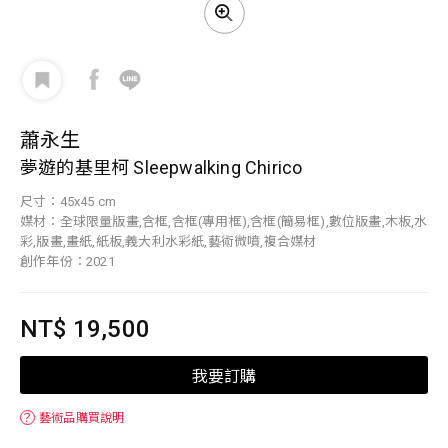
蕭永生
夢遊的基里柯 Sleepwalking Chirico
尺寸：45x45 cm
媒材：全球限量版畫,含框,含框(專用框),含框(簡易框),數位版畫,木板,水
彩,版畫,畫紙,紙板,義大利水彩紙,藝術微噴,複合媒材
創作年份：2021
NT$ 19,500
我要訂購
？
藝術品購買說明