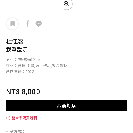
杜佳容
載浮載沉
尺寸：75x52x0.2 cm
媒材：含框,漆畫,紙上作品,複合媒材
創作年份：2022
NT$ 8,000
我要訂購
？
藝術品購買說明
付款方式：