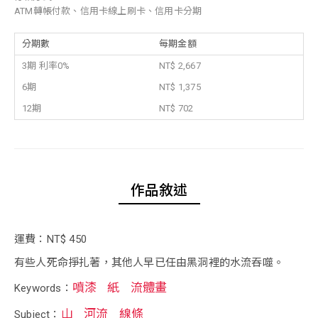
ATM轉帳付款、信用卡線上刷卡、信用卡分期
分期數
每期金額
3期 利率0%
NT$ 2,667
6期
NT$ 1,375
12期
NT$ 702
作品敘述
運費：NT$ 450
有些人死命掙扎著，其他人早已任由黑洞裡的水流吞噬。
噴漆
紙
流體畫
Keywords：
山
河流
線條
Subject：