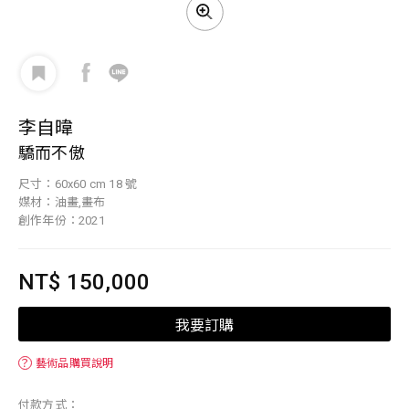
李自暐
驕而不傲
尺寸：60x60 cm 18 號
媒材：油畫,畫布
創作年份：2021
NT$ 150,000
我要訂購
？
藝術品購買說明
付款方式：