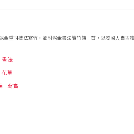
泥金重同技法寫竹，並附泥金書法贊竹詩一首，以發國人自古
書法
花草
義
寫實