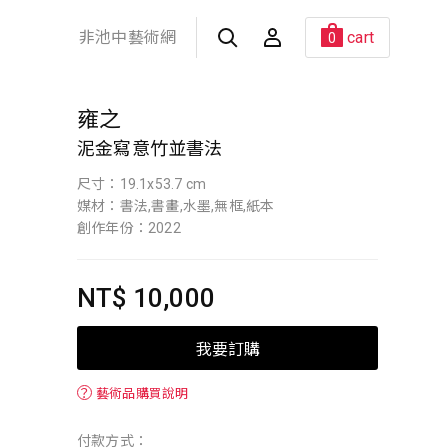
非池中藝術網
cart
0
雍之
泥金寫意竹並書法
尺寸：19.1x53.7 cm
媒材：書法,書畫,水墨,無框,紙本
創作年份：2022
NT$ 10,000
我要訂購
？
藝術品購買說明
付款方式：