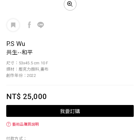
P.S Wu
共生--和平
尺寸：53x45.5 cm 10 F
媒材：壓克力顏料,畫布
創作年份：2022
NT$ 25,000
我要訂購
？
藝術品購買說明
付款方式：