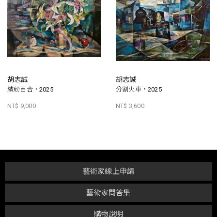
胡志誠
胡志誠
繽紛百合，2025
分割火車，2025
NT$ 9,000
NT$ 3,600
藝術家線上申請
藝術家問答集
購物說明