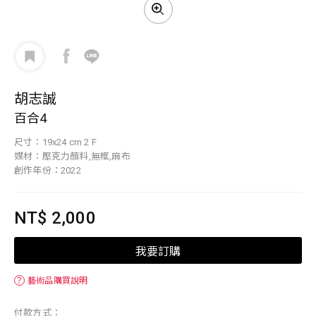
胡志誠
百合4
尺寸：19x24 cm 2 F
媒材：壓克力顏料,無框,麻布
創作年份：2022
NT$ 2,000
我要訂購
？
藝術品購買說明
付款方式：