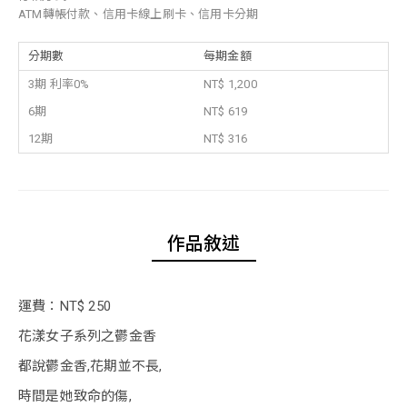
ATM轉帳付款、信用卡線上刷卡、信用卡分期
分期數
每期金額
3期 利率0%
NT$ 1,200
6期
NT$ 619
12期
NT$ 316
作品敘述
運費：NT$ 250
花漾女子系列之鬱金香
都說鬱金香,花期並不長,
時間是她致命的傷,