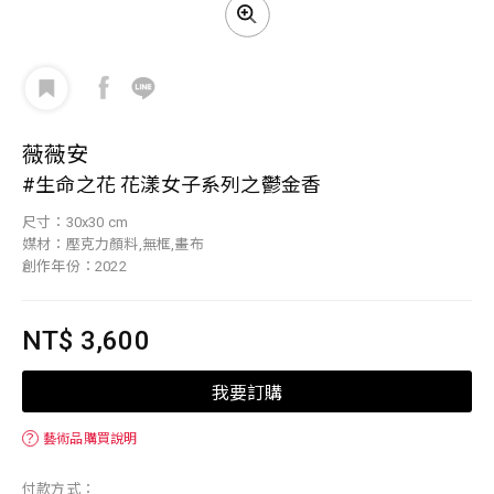
薇薇安
#生命之花 花漾女子系列之鬱金香
尺寸：30x30 cm
媒材：壓克力顏料,無框,畫布
創作年份：2022
NT$ 3,600
我要訂購
？
藝術品購買說明
付款方式：