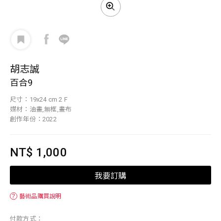
胡志誠
百合9
尺寸：19x24 cm 2 F
媒材：油畫,無框,畫布
創作年份：2022
NT$ 1,000
我要訂購
？
藝術品購買說明
付款方式：