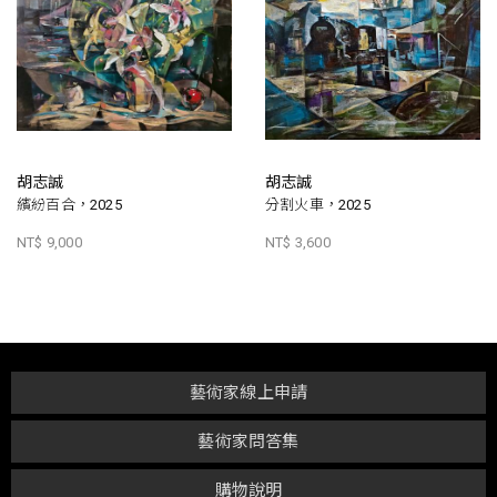
胡志誠
胡志誠
繽紛百合，2025
分割火車，2025
NT$ 9,000
NT$ 3,600
藝術家線上申請
藝術家問答集
購物說明