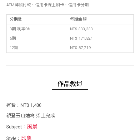
ATM轉帳付款、信用卡線上刷卡、信用卡分期
分期數
每期金額
3期 利率0%
NT$ 333,333
6期
NT$ 171,821
12期
NT$ 87,719
作品敘述
運費：NT$ 1,400
親登玉山速寫 架上完成
風景
Subject：
印象
Style：