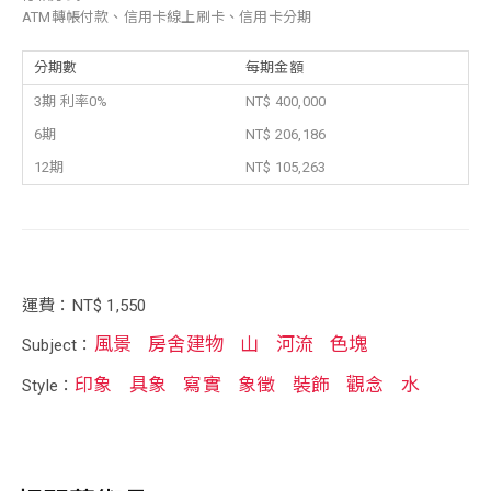
ATM轉帳付款、信用卡線上刷卡、信用卡分期
分期數
每期金額
3期 利率0%
NT$ 400,000
6期
NT$ 206,186
12期
NT$ 105,263
運費：NT$ 1,550
風景
房舍建物
山
河流
色塊
Subject：
印象
具象
寫實
象徵
裝飾
觀念
水
Style：