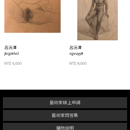
呂沅澤
呂沅澤
jkijpkhnl
vgvuyy8
NT$ 6,000
NT$ 8,000
藝術家線上申請
藝術家問答集
購物說明