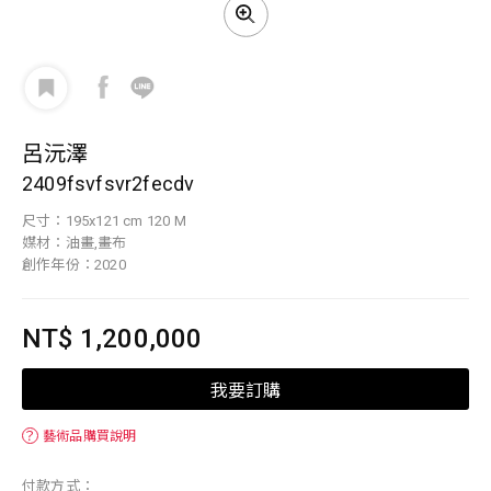
呂沅澤
2409fsvfsvr2fecdv
尺寸：195x121 cm 120 M
媒材：油畫,畫布
創作年份：2020
NT$ 1,200,000
我要訂購
？
藝術品購買說明
付款方式：