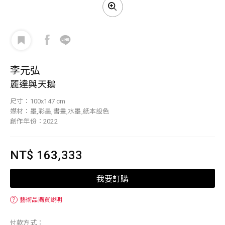
李元弘
麗達與天鵝
尺寸：100x147 cm
媒材：墨,彩墨,書畫,水墨,紙本設色
創作年份：2022
NT$ 163,333
我要訂購
？
藝術品購買說明
付款方式：