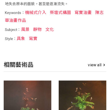
地失去原本的面貌，甚至是逐漸流失。
機械式介入
祭壇式構圖
寫實油畫
陳志
Keywords：
華油畫作品
風景
靜物
文化
Subject：
具象
寫實
Style：
相關藝術品
view all