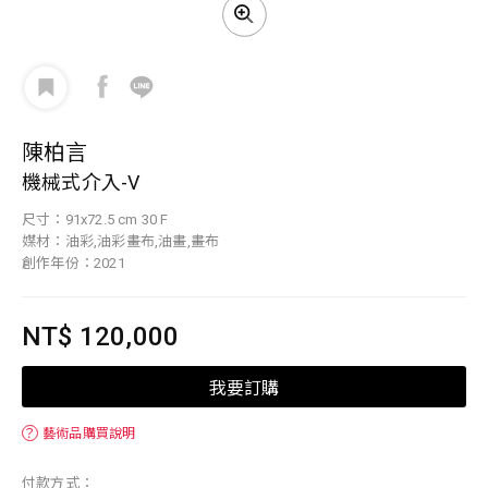
陳柏言
機械式介入-V
尺寸：91x72.5 cm 30 F
媒材：油彩,油彩畫布,油畫,畫布
創作年份：2021
NT$ 120,000
我要訂購
？
藝術品購買說明
付款方式：