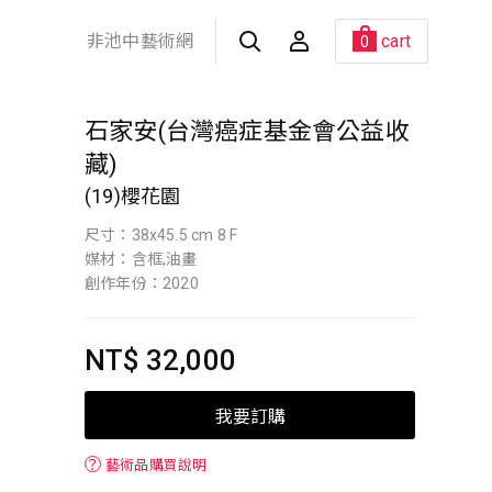
非池中藝術網
cart
0
石家安(台灣癌症基金會公益收
藏)
(19)櫻花園
尺寸：38x45.5 cm 8 F
媒材：含框,油畫
創作年份：2020
NT$ 32,000
我要訂購
？
藝術品購買說明