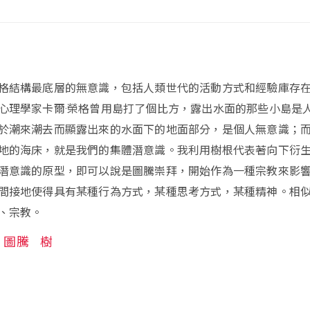
格結構最底層的無意識，包括人類世代的活動方式和經驗庫存
心理學家卡爾·榮格曾用島打了個比方，露出水面的那些小島是
於潮來潮去而顯露出來的水面下的地面部分，是個人無意識；
地的海床，就是我們的集體潛意識。我利用樹根代表著向下衍
潛意識的原型，即可以說是圖騰崇拜，開始作為一種宗教來影
間接地使得具有某種行為方式，某種思考方式，某種精神。相
、宗教。
圖騰
樹