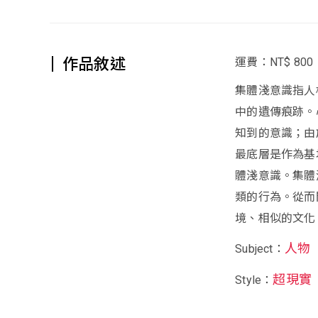
作品敘述
運費：NT$ 800
集體淺意識指人
中的遺傳痕跡。
知到的意識；由
最底層是作為基
體淺意識。集體
類的行為。從而
境、相似的文化
人物
Subject：
超現實
Style：