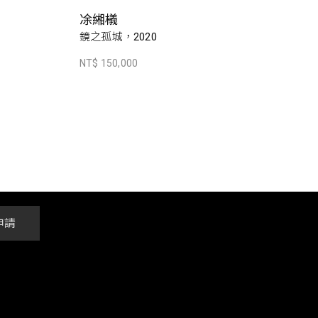
凃緗檥
鏡之孤城，2020
NT$ 150,000
申請