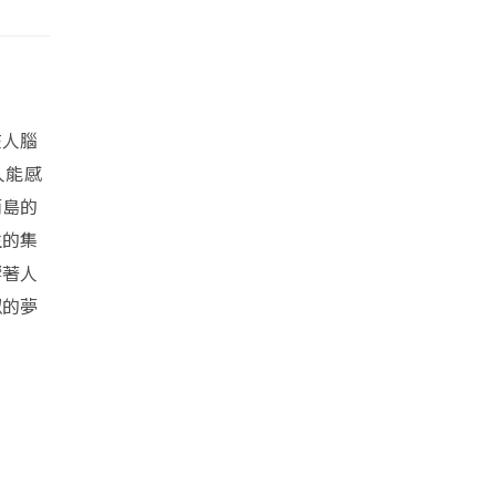
在人腦
人能感
而島的
生的集
響著人
似的夢