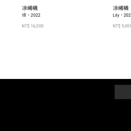
凃緗檥
凃緗檥
緣，2022
Lily，20
NT$ 16,000
NT$ 9,00