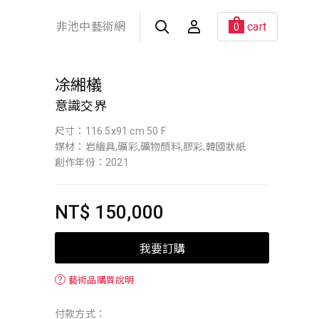
非池中藝術網
cart
0
凃緗檥
意識交界
尺寸：116.5x91 cm 50 F
媒材：岩繪具,礦彩,礦物顏料,膠彩,韓國狀紙
創作年份：2021
NT$ 150,000
我要訂購
？
藝術品購買說明
付款方式：