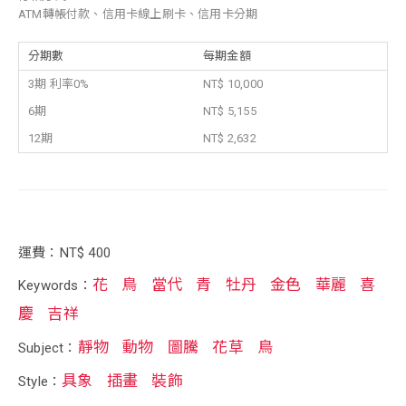
ATM轉帳付款、信用卡線上刷卡、信用卡分期
分期數
每期金額
3期 利率0%
NT$ 10,000
6期
NT$ 5,155
12期
NT$ 2,632
運費：NT$ 400
花
鳥
當代
青
牡丹
金色
華麗
喜
Keywords：
慶
吉祥
靜物
動物
圖騰
花草
鳥
Subject：
具象
插畫
裝飾
Style：