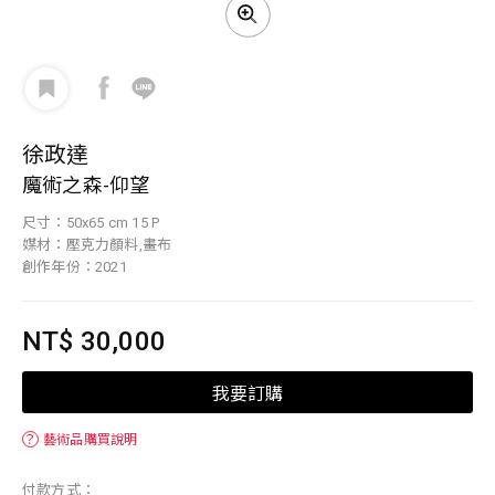
徐政達
魔術之森-仰望
尺寸：50x65 cm 15 P
媒材：壓克力顏料,畫布
創作年份：2021
NT$ 30,000
我要訂購
？
藝術品購買說明
付款方式：