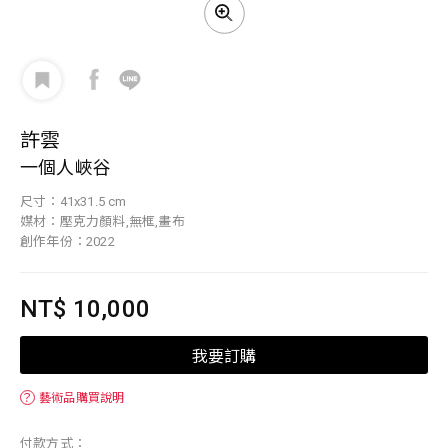
許雲
一個人峽谷
尺寸：41x31.5 cm
媒材：壓克力顏料,無框,畫布
創作年份：2022
NT$ 10,000
我要訂購
？
藝術品購買說明
付款方式：