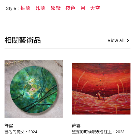
抽象
印象
象徵
夜色
月
天空
Style：
相關藝術品
view all
許雲
許雲
匿名的魔女，2024
墜落的時候眼淚會往上，2023