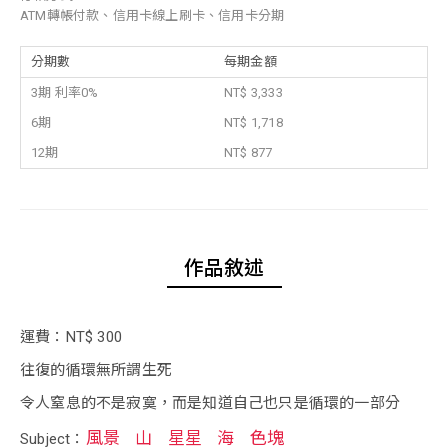
ATM轉帳付款、信用卡線上刷卡、信用卡分期
分期數
每期金額
3期 利率0%
NT$ 3,333
6期
NT$ 1,718
12期
NT$ 877
作品敘述
運費：NT$ 300
往復的循環無所謂生死
令人窒息的不是寂寞，而是知道自己也只是循環的一部分
風景
山
星星
海
色塊
Subject：