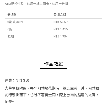
ATM轉帳付款、信用卡線上刷卡、信用卡分期
分期數
每期金額
3期 利率0%
NT$ 6,667
6期
NT$ 3,436
12期
NT$ 1,754
作品敘述
運費：NT$ 350
大學學校附近，每年阿勃勒花期時，總是金黃一片，阿勃勒
花穗懸掛而下，彷彿下著黃金雨，配上台南的豔麗的太陽，
絕美～