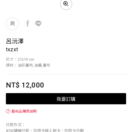
呂沅澤
txzxt
尺寸：27x19 cm
媒材：油彩畫布,油畫,畫布
NT$ 12,000
我要訂購
？
藝術品購買說明
付款方式：
ATM轉帳付款、信用卡線上刷卡、信用卡分期