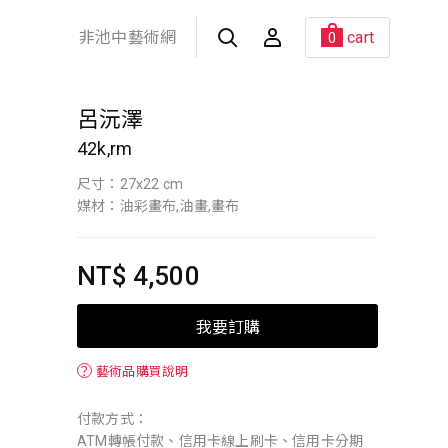
非池中藝術網
cart
0
呂沅澤
42k,rm
尺寸：27x22 cm
媒材：油彩畫布,油畫,畫布
NT$ 4,500
我要訂購
？
藝術品購買說明
付款方式：
ATM轉帳付款、信用卡線上刷卡、信用卡分期