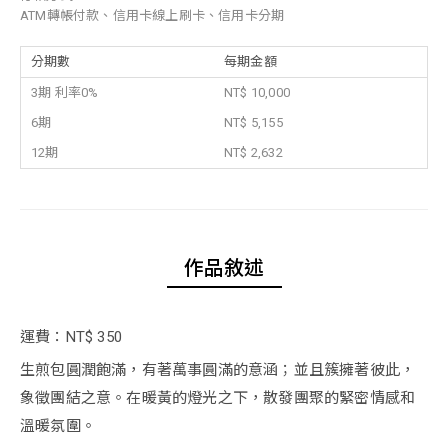
ATM轉帳付款、信用卡線上刷卡、信用卡分期
分期數
每期金額
3期 利率0%
NT$ 10,000
6期
NT$ 5,155
12期
NT$ 2,632
作品敘述
運費：NT$ 350
生煎包圓潤飽滿，有著萬事圓滿的意涵；並且簇擁著彼此，
象徵團結之意。在暖黃的燈光之下，散發團聚的緊密情感和
溫暖氛圍。