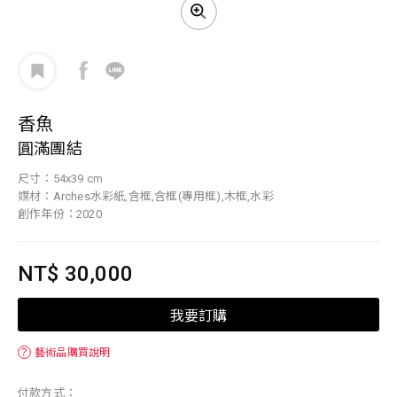
香魚
圓滿團結
尺寸：54x39 cm
媒材：Arches水彩紙,含框,含框(專用框),木框,水彩
創作年份：2020
NT$ 30,000
我要訂購
？
藝術品購買說明
付款方式：