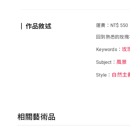
作品敘述
運費：NT$ 550
回到熟悉的玫瑰
玫
Keywords：
風景
Subject：
自然主
Style：
相關藝術品