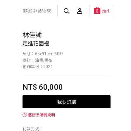
非池中藝術網
cart
0
林佳諭
走進花園裡
尺寸：65x91 cm 30 P
媒材：油畫,畫布
創作年份：2021
NT$ 60,000
我要訂購
？
藝術品購買說明
付款方式：