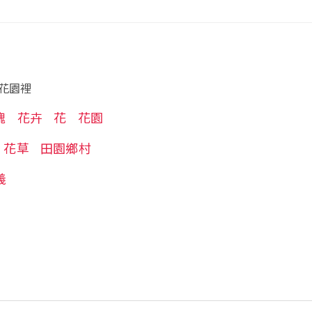
花園裡
瑰
花卉
花
花園
花草
田園鄉村
義