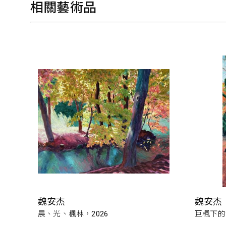
相關藝術品
魏安杰
魏安杰
晨、光、楓林，2026
巨楓下的