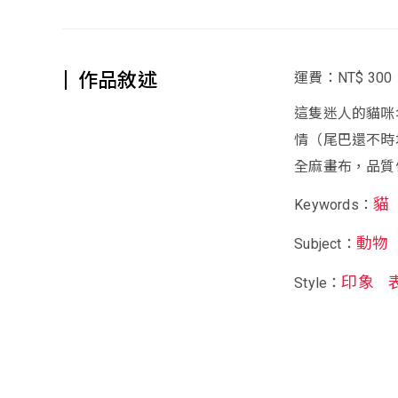
作品敘述
運費：NT$ 300
這隻迷人的貓咪
情（尾巴還不時
全麻畫布，品質
貓
Keywords：
動物
Subject：
印象
Style：