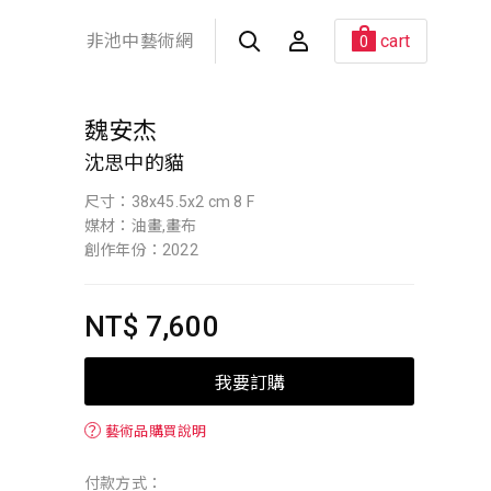
非池中藝術網
cart
0
魏安杰
沈思中的貓
尺寸：38x45.5x2 cm 8 F
媒材：油畫,畫布
創作年份：2022
NT$ 7,600
我要訂購
？
藝術品購買說明
付款方式：