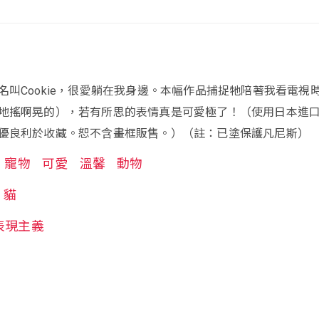
名叫Cookie，很愛躺在我身邊。本幅作品捕捉牠陪著我看電視
地搖啊晃的），若有所思的表情真是可愛極了！（使用日本進
優良利於收藏。恕不含畫框販售。）（註：已塗保護凡尼斯）
寵物
可愛
溫馨
動物
貓
表現主義