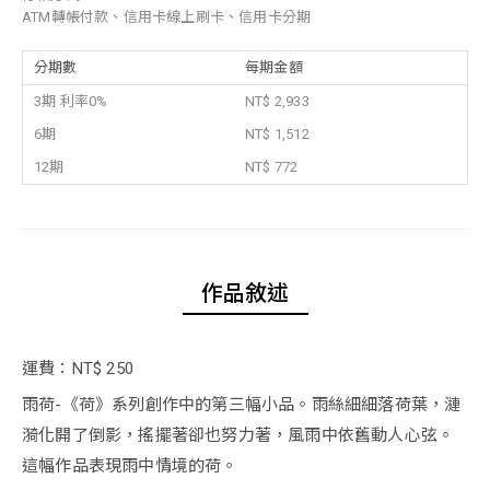
ATM轉帳付款、信用卡線上刷卡、信用卡分期
分期數
每期金額
3期 利率0%
NT$ 2,933
6期
NT$ 1,512
12期
NT$ 772
作品敘述
運費：NT$ 250
雨荷-《荷》系列創作中的第三幅小品。雨絲細細落荷葉，漣
漪化開了倒影，搖擺著卻也努力著，風雨中依舊動人心弦。
這幅作品表現雨中情境的荷。