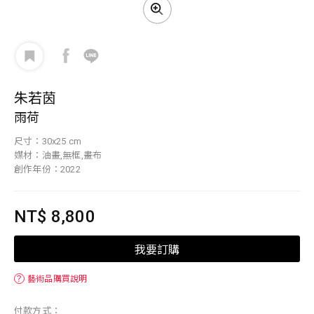
朱若茵
雨荷
尺寸：30x25 cm
媒材：油畫,無框,畫布
創作年份：2022
NT$ 8,800
我要訂購
？
藝術品購買說明
付款方式：