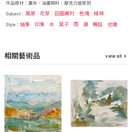
作品媒材：畫布、油畫顏料、壓克力增厚劑
風景
花草
田園鄉村
色塊
線條
Subject：
抽象
印象
水
葉子
雨
湖
舞蹈
池塘
Style：
相關藝術品
view all