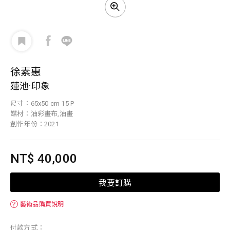
徐素惠
蓮池·印象
尺寸：65x50 cm 15 P
媒材：油彩畫布,油畫
創作年份：2021
NT$ 40,000
我要訂購
？
藝術品購買說明
付款方式：