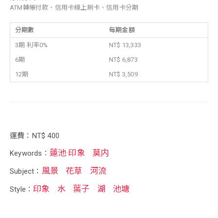
ATM轉帳付款、信用卡線上刷卡、信用卡分期
分期數
每期金額
3期 利率0%
NT$ 13,333
6期
NT$ 6,873
12期
NT$ 3,509
運費：NT$ 400
蓮池·印象
莫内
Keywords：
風景
花草
河流
Subject：
印象
水
葉子
湖
池塘
Style：