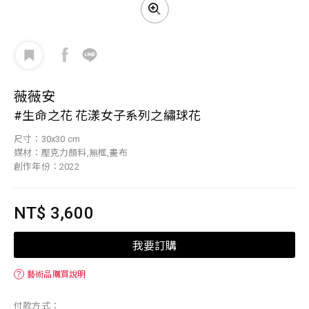
薇薇安
#生命之花 花漾女子系列之繡球花
尺寸：30x30 cm
媒材：壓克力顏料,無框,畫布
創作年份：2022
NT$ 3,600
我要訂購
？
藝術品購買說明
付款方式：