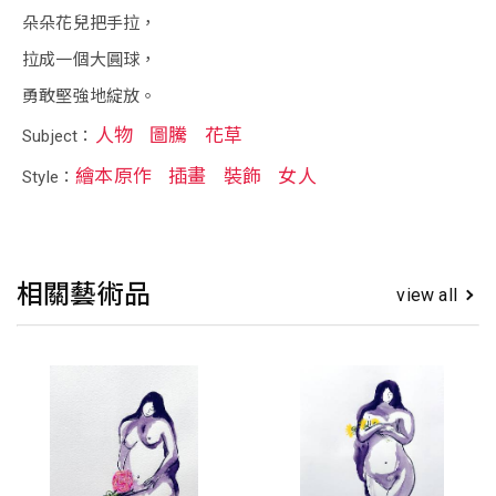
朵朵花兒把手拉，
拉成一個大圓球，
勇敢堅強地綻放。
人物
圖騰
花草
Subject：
繪本原作
插畫
裝飾
女人
Style：
相關藝術品
view all