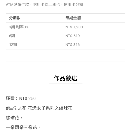
ATM轉帳付款、信用卡線上刷卡、信用卡分期
分期數
每期金額
3期 利率0%
NT$ 1,200
6期
NT$ 619
12期
NT$ 316
作品敘述
運費：NT$ 250
#生命之花 花漾女子系列之繡球花
繡球花，
一朵兩朵三朵花，