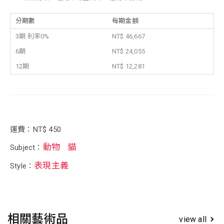
分期數
每期金額
3期 利率0%
NT$ 46,667
6期
NT$ 24,055
12期
NT$ 12,281
運費：NT$ 450
動物
貓
Subject：
表現主義
Style：
相關藝術品
view all