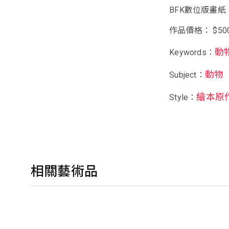
BFK數位版畫紙
作品價格： $50
動
Keywords：
動物
Subject：
繪本原
Style：
相關藝術品