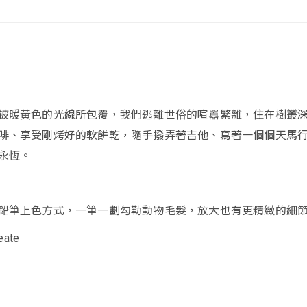
被暖黃色的光線所包覆，我們逃離世俗的喧囂繁雜，住在樹叢
啡、享受剛烤好的軟餅乾，隨手撥弄著吉他、寫著一個個天馬
永恆。
鉛筆上色方式，一筆一劃勾勒動物毛髮，放大也有更精緻的細
eate