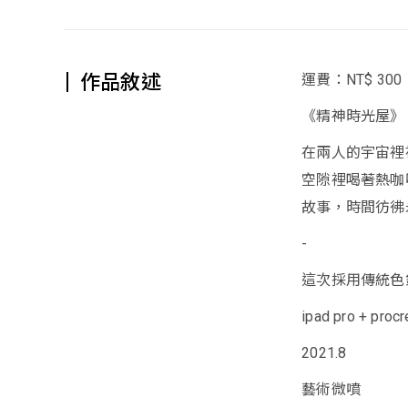
作品敘述
運費：NT$ 300
《精神時光屋》
在兩人的宇宙裡
空隙裡喝著熱咖
故事，時間彷彿
-
這次採用傳統色
ipad pro + procr
2021.8
藝術微噴