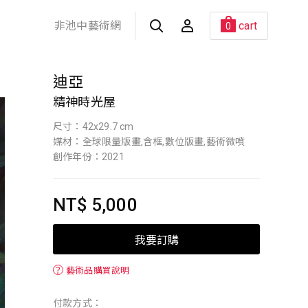
非池中藝術網
cart
0
迪亞
精神時光屋
尺寸：42x29.7 cm
媒材：全球限量版畫,含框,數位版畫,藝術微噴
創作年份：2021
NT$ 5,000
我要訂購
？
藝術品購買說明
付款方式：