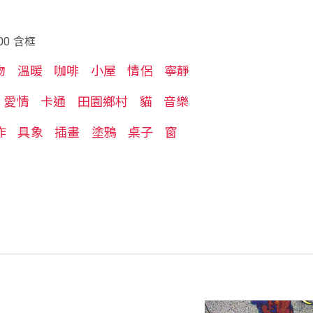
00 含框
物
溫暖
咖啡
小屋
情侶
寧靜
愛情
卡通
田園鄉村
貓
音樂
作
具象
插畫
塗鴉
桌子
窗