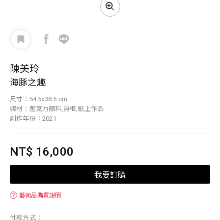
陳美玲
海豚之趣
尺寸：54.5x38.5 cm
媒材：壓克力顏料,無框,紙上作品
創作年份：2021
NT$ 16,000
我要訂購
？
藝術品購買說明
付款方式：