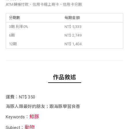
ATM轉帳付款、信用卡線上刷卡、信用卡分期
分期數
每期金額
3期 利率0%
NT$ 5,333
6期
NT$ 2,749
12期
NT$ 1,404
作品敘述
運費：NT$ 350
海豚人類最好的朋友；跟海豚學習良善
鯨豚
Keywords：
動物
Subject：