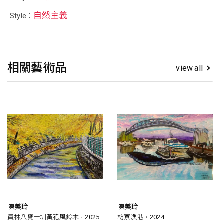
自然主義
Style：
相關藝術品
view all
陳美玲
陳美玲
員林八寶一圳黃花風鈴木，2025
枋寮漁港，2024