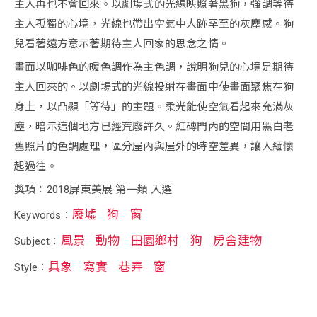
主人再也不會回來。以劇場式的光線映照著黑狗，強調等待
主人孤獨的心境，光線也帶出空氣中人跡罕至的灰塵感。狗
兒看著遠方意示著期待主人回家的思念之情。
畫面以咖啡色的暖色調作為主色調，說明狗兒的心境是期待
主人回來的。以劇場式的光線投射在畫面中使畫面聚焦在狗
身上，以凸顯「等待」的主題。柔光能使空氣看起來充滿灰
塵，暗示這個地方已經荒廢許久。紅磚門內的空間用黑白老
舊照片的色調處理，區分屋內與屋外的時空差異，讓人緬懷
起過往。
獎項：2018屏東美展 第一類 入選
廢墟
狗
窗
Keywords：
風景
動物
田園鄉村
狗
房舍建物
Subject：
具象
寫實
巷弄
窗
Style：