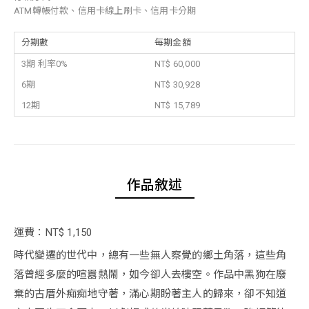
ATM轉帳付款、信用卡線上刷卡、信用卡分期
分期數
每期金額
3期 利率0%
NT$ 60,000
6期
NT$ 30,928
12期
NT$ 15,789
作品敘述
運費：NT$ 1,150
時代變遷的世代中，總有一些無人察覺的鄉土角落，這些角
落曾經多麼的喧囂熱鬧，如今卻人去樓空。作品中黑狗在廢
棄的古厝外痴痴地守著，滿心期盼著主人的歸來，卻不知道