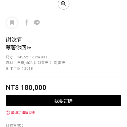
謝汶宜
等著你回來
尺寸：145.5x112 cm 80 F
媒材：含框,油彩,油彩畫布,油畫,畫布
創作年份：2018
NT$ 180,000
我要訂購
？
藝術品購買說明
付款方式：