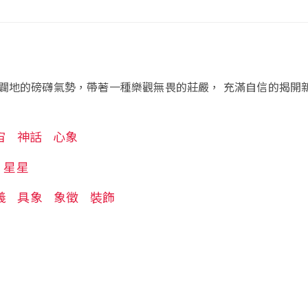
闢地的磅礴氣勢，帶著一種樂觀無畏的莊嚴， 充滿自信的揭開
宙
神話
心象
星星
義
具象
象徵
裝飾