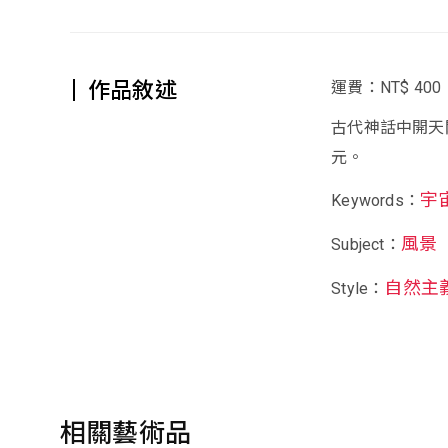
作品敘述
運費：NT$ 400
古代神話中開天
元。
宇
Keywords：
風景
Subject：
自然主
Style：
相關藝術品