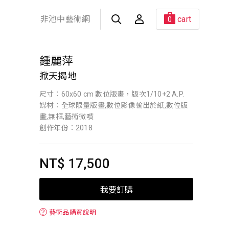
非池中藝術網
cart
0
鍾麗萍
掀天揭地
尺寸：60x60 cm 數位版畫，版次1/10+2 A.P.
媒材：全球限量版畫,數位影像輸出於紙,數位版
畫,無框,藝術微噴
創作年份：2018
NT$ 17,500
我要訂購
？
藝術品購買說明