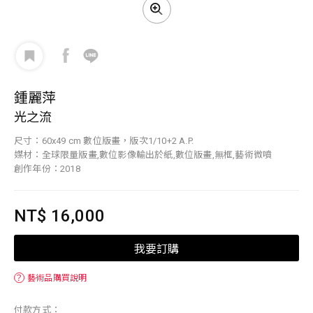
鍾麗萍
光之流
尺寸：60x49 cm 數位版畫，版次1/10+2 A.P.
媒材：全球限量版畫,數位影像輸出於紙,數位版畫,無框,藝術微噴
創作年份：2018
NT$ 16,000
我要訂購
？
藝術品購買說明
付款方式：