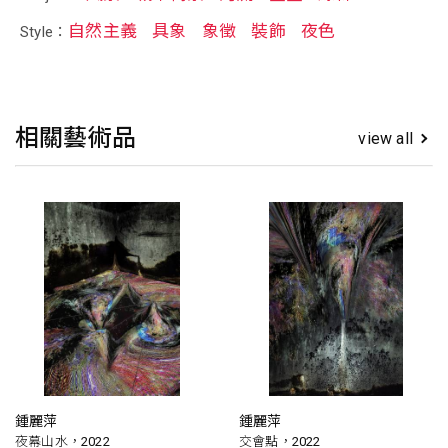
自然主義
具象
象徵
裝飾
夜色
Style：
相關藝術品
view all
鍾麗萍
鍾麗萍
夜幕山水，2022
交會點，2022