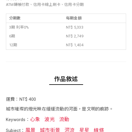
ATM轉帳付款、信用卡線上刷卡、信用卡分期
分期數
每期金額
3期 利率0%
NT$ 5,333
6期
NT$ 2,749
12期
NT$ 1,404
作品敘述
運費：NT$ 400
城市璀璨的燈光映在緩緩流動的河面，是文明的痕跡。
心象
波光
流動
Keywords：
風景
城市街景
河流
星星
線條
Subject：