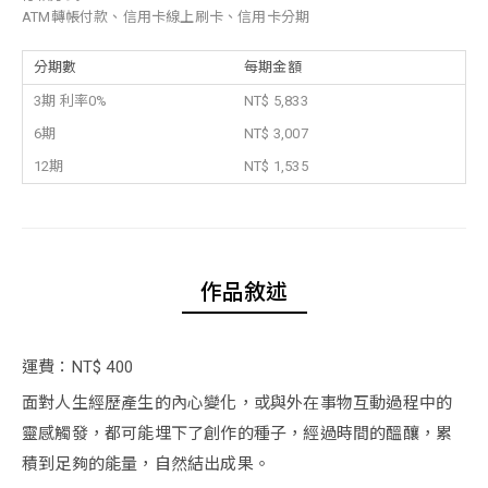
ATM轉帳付款、信用卡線上刷卡、信用卡分期
分期數
每期金額
3期 利率0%
NT$ 5,833
6期
NT$ 3,007
12期
NT$ 1,535
作品敘述
運費：NT$ 400
面對人生經歷產生的內心變化，或與外在事物互動過程中的
靈感觸發，都可能埋下了創作的種子，經過時間的醞釀，累
積到足夠的能量，自然結出成果。