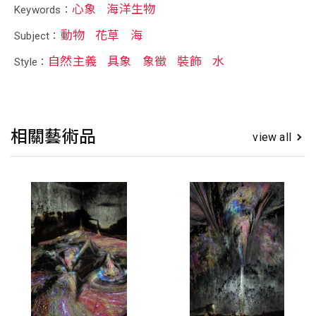
心象
海洋生物
Keywords：
動物
花草
海
Subject：
自然主義
具象
象徵
裝飾
水
Style：
相關藝術品
view all