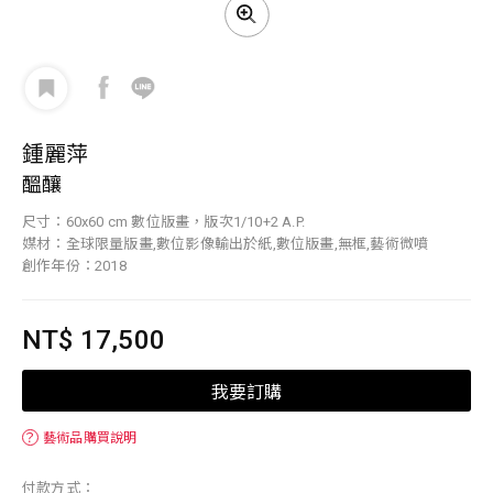
鍾麗萍
醞釀
尺寸：60x60 cm 數位版畫，版次1/10+2 A.P.
媒材：全球限量版畫,數位影像輸出於紙,數位版畫,無框,藝術微噴
創作年份：2018
NT$ 17,500
我要訂購
？
藝術品購買說明
付款方式：