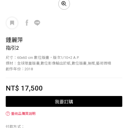
鍾麗萍
指引2
尺寸：60x60 cm 數位版畫，版次1/10+2 A.P.
媒材：全球限量版畫,數位影像輸出於紙,數位版畫,無框,藝術微噴
創作年份：2018
NT$ 17,500
我要訂購
？
藝術品購買說明
付款方式：