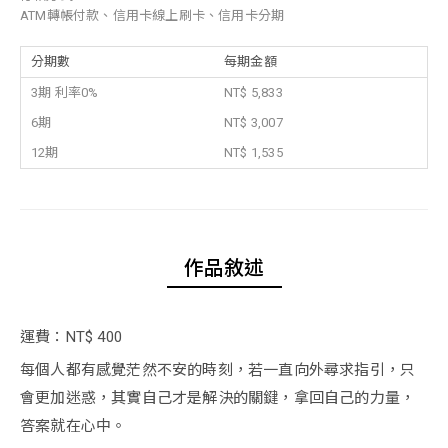
ATM轉帳付款、信用卡線上刷卡、信用卡分期
分期數
每期金額
3期 利率0%
NT$ 5,833
6期
NT$ 3,007
12期
NT$ 1,535
作品敘述
運費：NT$ 400
每個人都有感覺茫然不安的時刻，若一直向外尋求指引，只
會更加迷惑，其實自己才是解決的關鍵，拿回自己的力量，
答案就在心中。