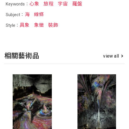
心象
旅程
宇宙
羅盤
Keywords：
海
線條
Subject：
具象
象徵
裝飾
Style：
相關藝術品
view all