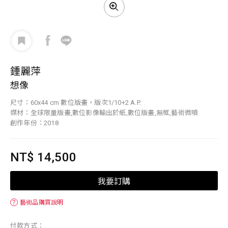
鍾麗萍
想像
尺寸：60x44 cm 數位版畫，版次1/10+2 A.P.
媒材：全球限量版畫,數位影像輸出於紙,數位版畫,無框,藝術微噴
創作年份：2018
NT$ 14,500
我要訂購
？
藝術品購買說明
付款方式：