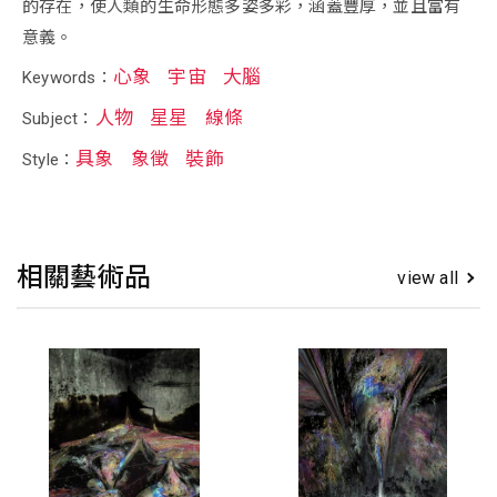
的存在，使人類的生命形態多姿多彩，涵蓋豐厚，並且富有
意義。
心象
宇宙
大腦
Keywords：
人物
星星
線條
Subject：
具象
象徵
裝飾
Style：
相關藝術品
view all