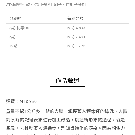
ATM轉帳付款、信用卡線上刷卡、信用卡分期
分期數
每期金額
3期 利率0%
NT$ 4,833
6期
NT$ 2,491
12期
NT$ 1,272
作品敘述
運費：NT$ 350
重量不過1公斤多一點的大腦，掌握著人類命運的鑰匙，人腦
對原有的記憶表象進行加工改造，創造新形象的過程，就是
想像，它推動著人類進步，是知識進化的源泉。因為想像力