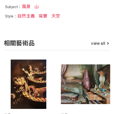
風景
山
Subject：
自然主義
寫實
天空
Style：
相關藝術品
view all