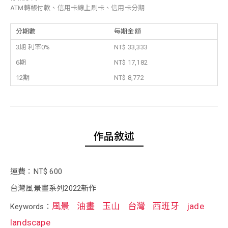
ATM轉帳付款、信用卡線上刷卡、信用卡分期
分期數
每期金額
3期 利率0%
NT$ 33,333
6期
NT$ 17,182
12期
NT$ 8,772
作品敘述
運費：NT$ 600
台灣風景畫系列2022新作
風景
油畫
玉山
台灣
西班牙
jade
Keywords：
landscape