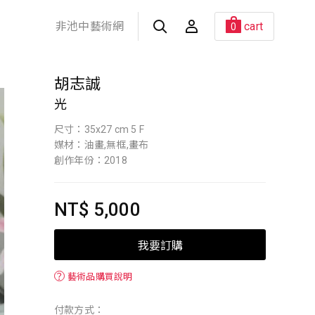
非池中藝術網
cart
0
胡志誠
光
尺寸：35x27 cm 5 F
媒材：油畫,無框,畫布
創作年份：2018
NT$ 5,000
我要訂購
？
藝術品購買說明
付款方式：