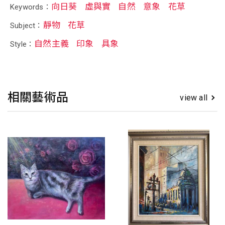
向日葵
虛與實
自然
意象
花草
Keywords：
靜物
花草
Subject：
自然主義
印象
具象
Style：
相關藝術品
view all