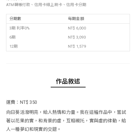
ATM轉帳付款、信用卡線上刷卡、信用卡分期
分期數
每期金額
3期 利率0%
NT$ 6,000
6期
NT$ 3,093
12期
NT$ 1,579
作品敘述
運費：NT$ 350
向日葵活潑明亮，給人熱情和力量。我在這幅作品中，嘗試
著以花果的實，和背景的虛，互相襯托，實與虛的律動，給
人一種夢幻和現實的交錯。