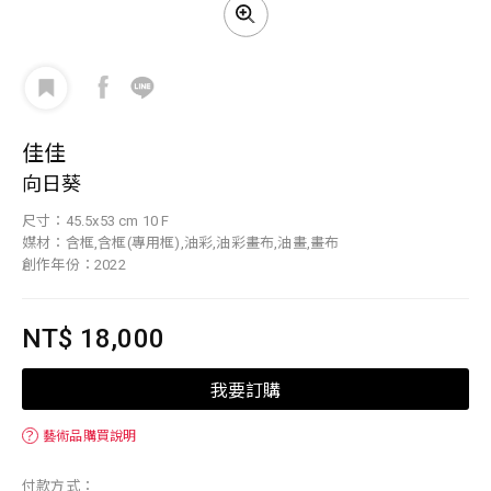
佳佳
向日葵
尺寸：45.5x53 cm 10 F
媒材：含框,含框(專用框),油彩,油彩畫布,油畫,畫布
創作年份：2022
NT$ 18,000
我要訂購
？
藝術品購買說明
付款方式：