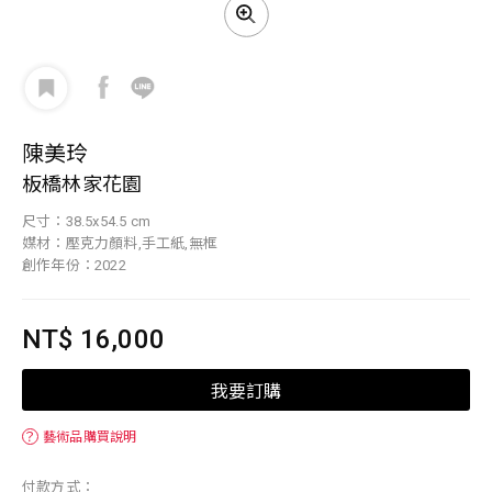
陳美玲
板橋林家花園
尺寸：38.5x54.5 cm
媒材：壓克力顏料,手工紙,無框
創作年份：2022
NT$ 16,000
我要訂購
？
藝術品購買說明
付款方式：