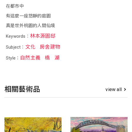
在都市中
有這麼一座悠靜的庭園
真是世外桃園的人間仙境
林本源園邸
Keywords：
文化
房舍建物
Subject：
自然主義
橋
湖
Style：
相關藝術品
view all