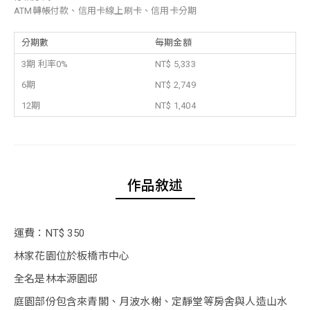
ATM轉帳付款、信用卡線上刷卡、信用卡分期
分期數
每期金額
3期 利率0%
NT$ 5,333
6期
NT$ 2,749
12期
NT$ 1,404
作品敘述
運費：NT$ 350
林家花園位於板橋市中心
全名是林本源園邸
庭園部份包含來青閣、月波水榭、定靜堂等房舍與人造山水