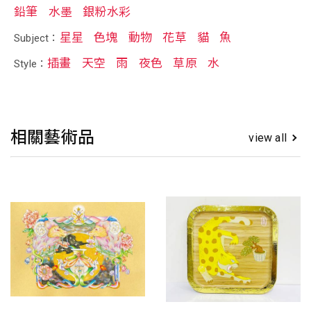
鉛筆
水墨
銀粉水彩
星星
色塊
動物
花草
貓
魚
Subject：
插畫
天空
雨
夜色
草原
水
Style：
相關藝術品
view all