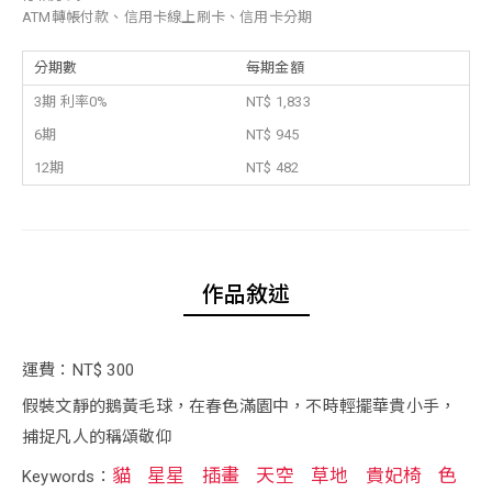
ATM轉帳付款、信用卡線上刷卡、信用卡分期
分期數
每期金額
3期 利率0%
NT$ 1,833
6期
NT$ 945
12期
NT$ 482
作品敘述
運費：NT$ 300
假裝文靜的鵝黃毛球，在春色滿園中，不時輕擺華貴小手，
捕捉凡人的稱頌敬仰
貓
星星
插畫
天空
草地
貴妃椅
色
Keywords：