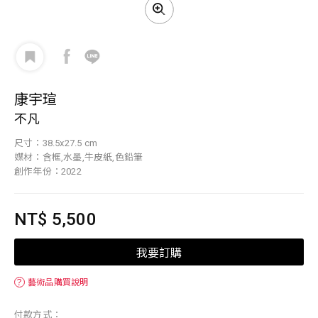
康宇瑄
不凡
尺寸：38.5x27.5 cm
媒材：含框,水墨,牛皮紙,色鉛筆
創作年份：2022
NT$ 5,500
我要訂購
？
藝術品購買說明
付款方式：