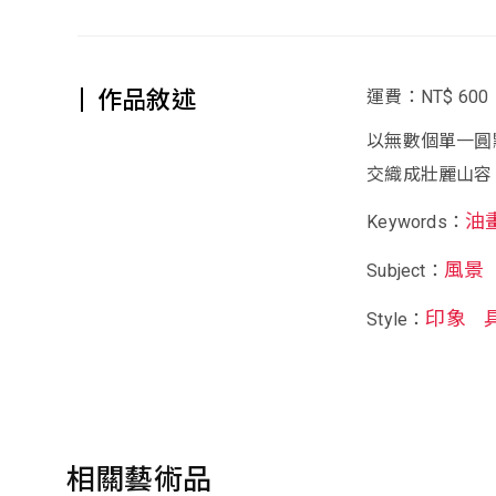
作品敘述
運費：NT$ 600
以無數個單一圓
交織成壯麗山容
油
Keywords：
風景
Subject：
印象
Style：
相關藝術品