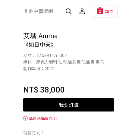
非池中藝術網
cart
0
艾瑪 Amma
《如日中天》
尺寸：72.5x91 cm 30 F
媒材：壓克力顏料,油彩,油彩畫布,油畫,畫布
創作年份：2022
NT$ 38,000
我要訂購
？
藝術品購買說明
付款方式：