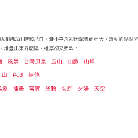
點堆砌成山體和旭日，渺小平凡卻因聚集而壯大。流動的點點
，堆疊出東昇朝陽，雄厚卻又柔軟。
畫
風景
台灣風景
玉山
山脈
山峰
山
色塊
線條
具象
插畫
寫實
塗鴉
裝飾
夕陽
天空