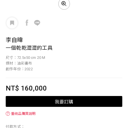
李自暐
一個乾乾澀澀的工具
尺寸：72.5x50 cm 20 M
媒材：油彩畫布
創作年份：2022
NT$ 160,000
我要訂購
？
藝術品購買說明
付款方式：