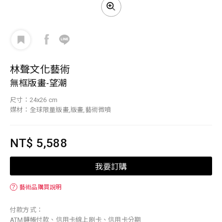
林聲文化藝術
無框版畫-望潮
尺寸：24x26 cm
媒材：全球限量版畫,版畫,藝術微噴
NT$ 5,588
我要訂購
？
藝術品購買說明
付款方式：
ATM轉帳付款、信用卡線上刷卡、信用卡分期