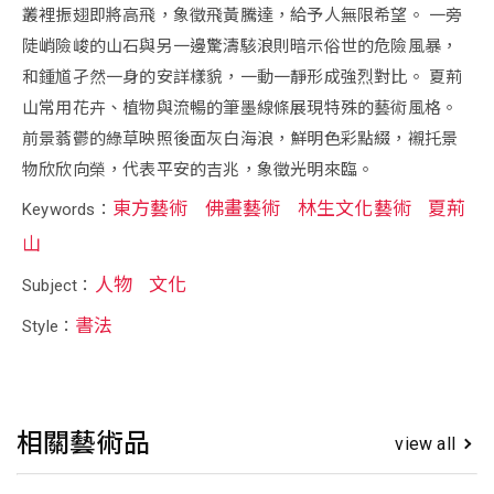
叢裡振翅即將高飛，象徵飛黃騰達，給予人無限希望。 一旁
陡峭險峻的山石與另一邊驚濤駭浪則暗示俗世的危險風暴，
和鍾馗孑然一身的安詳樣貌，一動一靜形成強烈對比。 夏荊
山常用花卉、植物與流暢的筆墨線條展現特殊的藝術風格。
前景蓊鬱的綠草映照後面灰白海浪，鮮明色彩點綴，襯托景
物欣欣向榮，代表平安的吉兆，象徵光明來臨。
東方藝術
佛畫藝術
林生文化藝術
夏荊
Keywords：
山
人物
文化
Subject：
書法
Style：
相關藝術品
view all