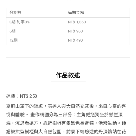
分期數
每期金額
3期 利率0%
NT$ 1,863
6期
NT$ 960
12期
NT$ 490
作品敘述
運費：NT$ 250
夏荊山筆下的鍾馗，表達人與大自然交感後，來自心靈的喜
悅與體驗。 畫作構圖分為三部分：主角鍾馗獨坐於懸崖頂
端，沉思看遠方，靠近樹梢有隻黑色長臂猿，活潑生動。鍾
馗被拱型樹椏與大自然包圍。前景下端悠遊的丹頂鶴站在花