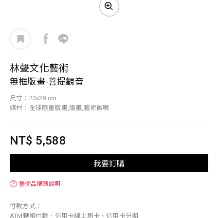
林聲文化藝術
無框版畫-菩提觀音
尺寸：23x28 cm
媒材：全球限量版畫,版畫,藝術微噴
NT$ 5,588
我要訂購
？
藝術品購買說明
付款方式：
ATM轉帳付款、信用卡線上刷卡、信用卡分期