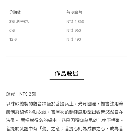
分期數
每期金額
3期 利率0%
NT$ 1,863
6期
NT$ 960
12期
NT$ 490
作品敘述
運費：NT$ 250
以硃砂繪製的觀音趺坐於菩提葉上，光背圓滿，如書法用筆
般俐落線條勾勒衣紋，富層次的韻律感形塑出觀音悠然自在
法像。 菩提樹得名的緣由，乃是因釋迦牟尼於此樹下悟道。
菩提於梵語中有「覺」之意；菩提心則為成佛之心，成為菩