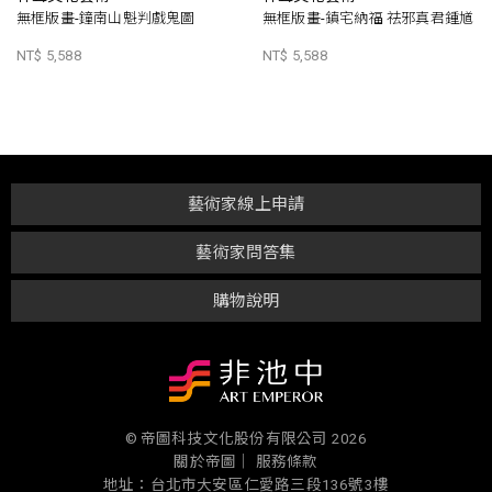
無框版畫-鐘南山魁判戲鬼圖
無框版畫-鎮宅納福 祛邪真君鍾馗
NT$ 5,588
NT$ 5,588
藝術家線上申請
藝術家問答集
購物說明
© 帝圖科技文化股份有限公司 2026
關於帝圖｜
服務條款
地址：台北市大安區仁愛路三段136號3樓