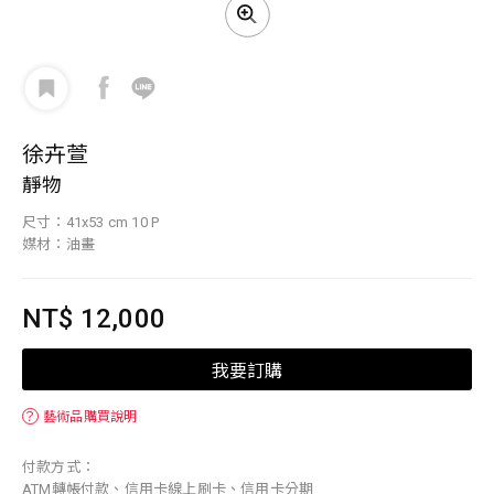
徐卉萱
靜物
尺寸：41x53 cm 10 P
媒材：油畫
NT$ 12,000
我要訂購
？
藝術品購買說明
付款方式：
ATM轉帳付款、信用卡線上刷卡、信用卡分期